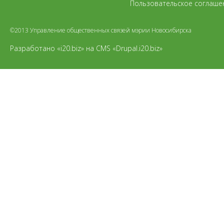
Пользовательское соглаше
©2013 Управление общественных связей мэрии Новосибирска
Разработано «i20.biz»
на
CMS «Drupal.i20.biz»