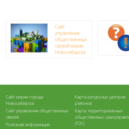
Сайт
управления
общественных
связей мэрии
Новосибирска
Сайт мэрии города
Карта ресурсных центров
Новосибирска
районов
Сайт управления общественных
Карта территориальных
связей
общественных самоуправл
(ТОС)
Полезная информация