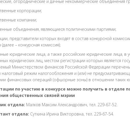
еские, огороднические и дачные некоммерческие объединения г
твенные корпорации;
твенные компании;
енные объединения, являющиеся политическими партиями;
ции, представители которых входят в состав конкурсной комисс
 (далее – конкурсная комиссия);
ные юридические лица, а также российские юридические лица, в у
ных юридических лиц, местом регистрации которых является гос
аемый Министерством финансов Российской Федерации перечень 
 налоговый режим налогообложения и (или) не предусматривающ
ии финансовых операций (офшорные зоны) в отношении таких юр
тации по участию в конкурсе можно получить в отделе
ения общественных связей мэрии
ик отдела:
Малков Максим Александрович, тел. 229-67-52.
тант отдела:
Суткина Ирина Викторовна, тел. 229-67-54.