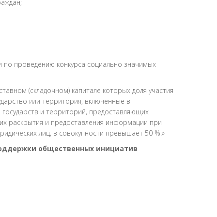
раждан;
ии по проведению конкурса социально значимых
ставном (складочном) капитале которых доля участия
ударство или территория, включенные в
государств и территорий, предоставляющих
их раскрытия и предоставления информации при
идических лиц, в совокупности превышает 50 %.»
 поддержки общественных инициатив