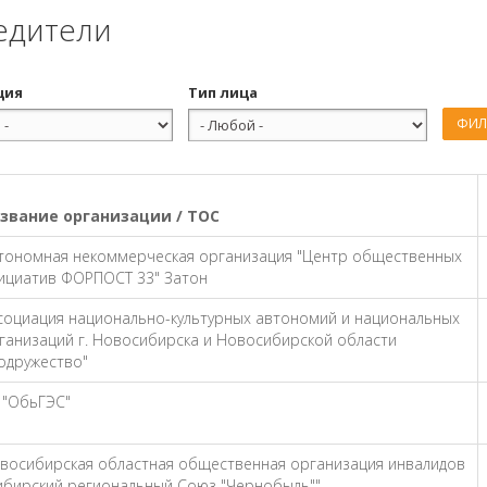
едители
ция
Тип лица
ФИЛ
звание организации / ТОС
тономная некоммерческая организация "Центр общественных
ициатив ФОРПОСТ 33" Затон
социация национально-культурных автономий и национальных
ганизаций г. Новосибирска и Новосибирской области
одружество"
 "ОбьГЭС"
восибирская областная общественная организация инвалидов
ибирский региональный Союз "Чернобыль""