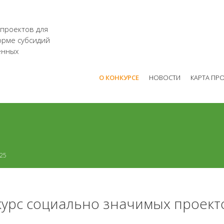
 проектов для
орме субсидий
енных
О КОНКУРСЕ
НОВОСТИ
КАРТА ПР
025
урс социально значимых проект