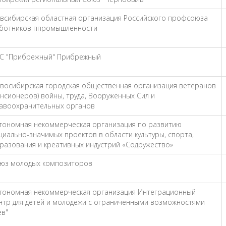
всибирская областная организация Российского профсоюза
ботников ппромышленности
С "Прибрежный" Прибрежный
восибирская городская общественная организация ветеранов
енсионеров) войны, труда, Вооруженных Сил и
авоохранительных органов
тономная некоммерческая организация по развитию
циально-значимых проектов в области культуры, спорта,
разования и креативных индустрий «Содружество»
юз молодых композиторов
тономная некоммерческая организация Интеграционный
нтр для детей и молодежи с ограниченными возможностями
ев"