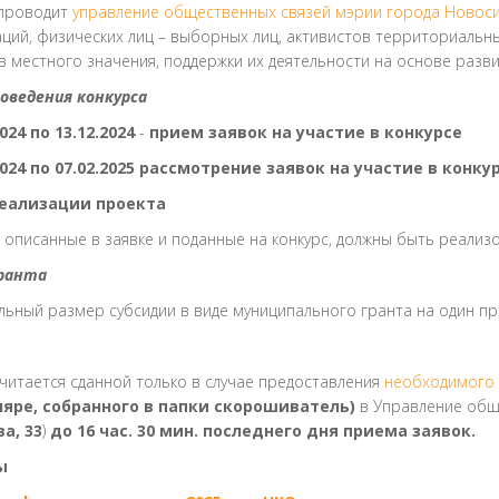
проводит
управление общественных связей мэрии города Новос
ций, физических лиц – выборных лиц, активистов территориаль
 местного значения, поддержки их деятельности на основе разв
роведения конкурса
2024 по 13.12.2024
-
прием заявок на участие в конкурсе
.2024 по 07.02.2025 рассмотрение заявок на участие в кон
реализации проекта
 описанные в заявке и поданные на конкурс, должны быть реализ
ранта
ьный размер субсидии в виде муниципального гранта на один пр
читается сданной только в случае предоставления
необходимого 
яре, собранного в папки скорошиватель)
в Управление общ
а, 33
)
до 16 час. 30 мин. последнего дня приема заявок.
ы