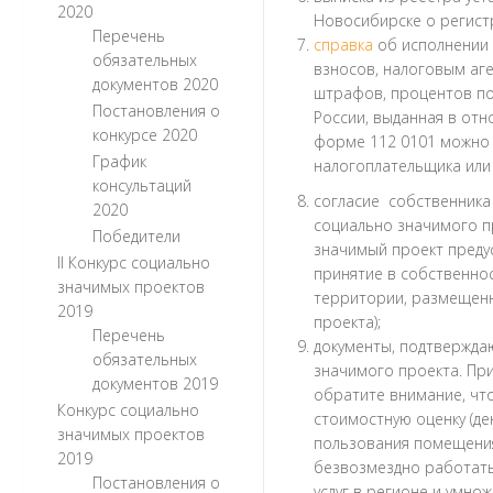
2020
Новосибирске о регист
Перечень
справка
об исполнении 
обязательных
взносов, налоговым аге
документов 2020
штрафов, процентов по
Постановления о
России, выданная в отн
конкурсе 2020
форме 112 0101 можно с
График
налогоплательщика или 
консультаций
согласие собственника
2020
социально значимого пр
Победители
значимый проект предус
II Конкурс социально
принятие в собственно
значимых проектов
территории, размещенн
2019
проекта);
Перечень
документы, подтвержда
обязательных
значимого проекта. Пр
документов 2019
обратите внимание, что
Конкурс социально
стоимостную оценку (де
значимых проектов
пользования помещения
2019
безвозмездно работать
Постановления о
услуг в регионе и умно