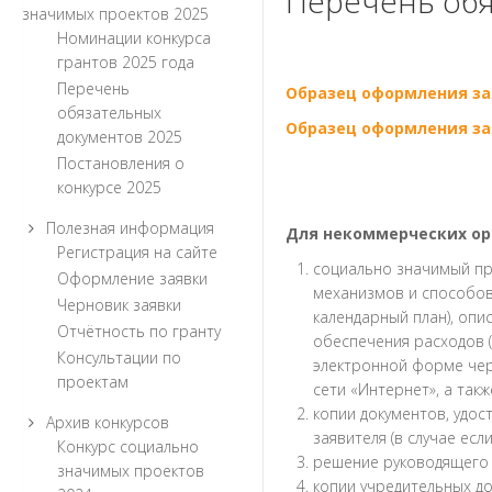
Перечень обя
значимых проектов 2025
Номинации конкурса
грантов 2025 года
Перечень
Образец оформления за
обязательных
Образец оформления за
документов 2025
Постановления о
конкурсе 2025
Полезная информация
Для некоммерческих ор
Регистрация на сайте
социально значимый пр
Оформление заявки
механизмов и способов 
Черновик заявки
календарный план), опи
Отчётность по гранту
обеспечения расходов 
Консультации по
электронной форме че
проектам
сети «Интернет», а так
копии документов, удо
Архив конкурсов
заявителя (в случае ес
Конкурс социально
решение руководящего о
значимых проектов
копии учредительных до