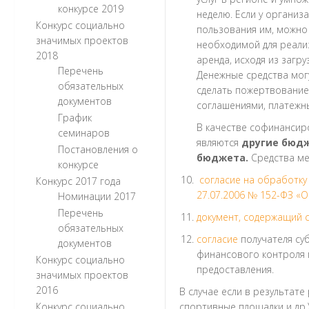
конкурсе 2019
неделю. Если у органи
Конкурс социально
пользования им, можно 
значимых проектов
необходимой для реализ
2018
аренда, исходя из загру
Перечень
Денежные средства могу
обязательных
сделать пожертвование 
документов
соглашениями, платежн
График
В качестве софинансир
семинаров
являются
другие бюд
Постановления о
бюджета.
Средства ме
конкурсе
согласие на обработку
Конкурс 2017 года
27.07.2006 № 152-ФЗ «О
Номинации 2017
Перечень
документ, содержащий с
обязательных
согласие
получателя су
документов
финансового контроля п
Конкурс социально
предоставления.
значимых проектов
2016
В случае если в результате
Конкурс социально
спортивные площадки и др.