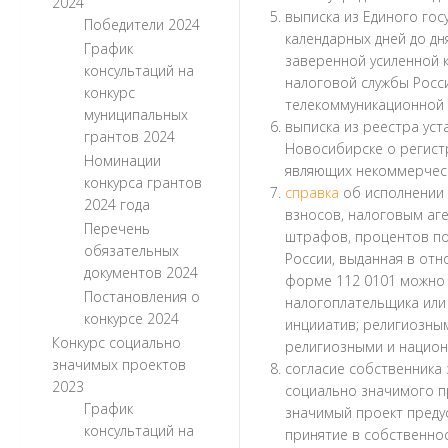
2024
выписка из Единого гос
Победители 2024
календарных дней до дн
График
заверенной усиленной
консультаций на
налоговой службы Росс
конкурс
телекоммуникационной с
муниципальных
выписка из реестра ус
грантов 2024
Новосибирске о регист
Номинации
являющих некоммерческ
конкурса грантов
справка
об исполнении 
2024 года
взносов, налоговым аге
Перечень
штрафов, процентов по
обязательных
России, выданная в отн
документов 2024
форме 112 0101 можно с
Постановления о
налогоплательщика или 
конкурсе 2024
инцииатив; религиозны
Конкурс социально
религиозными и национ
значимых проектов
согласие собственника 
2023
социально значимого пр
График
значимый проект предус
консультаций на
принятие в собственно