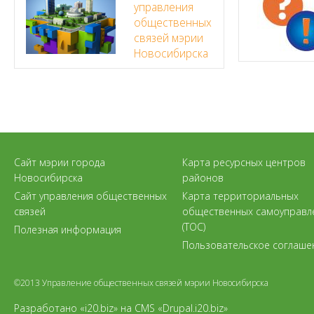
управления
общественных
связей мэрии
Новосибирска
Сайт мэрии города
Карта ресурсных центров
Новосибирска
районов
Сайт управления общественных
Карта территориальных
связей
общественных самоуправл
(ТОС)
Полезная информация
Пользовательское соглаше
©2013 Управление общественных связей мэрии Новосибирска
Разработано «i20.biz»
на
CMS «Drupal.i20.biz»