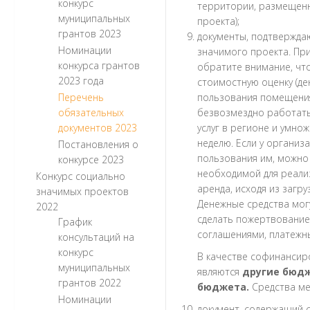
конкурс
территории, размещенн
муниципальных
проекта);
грантов 2023
документы, подтвержда
Номинации
значимого проекта. Пр
конкурса грантов
обратите внимание, что
2023 года
стоимостную оценку (де
Перечень
пользования помещения
обязательных
безвозмездно работать
документов 2023
услуг в регионе и умно
неделю. Если у органи
Постановления о
пользования им, можно 
конкурсе 2023
необходимой для реализ
Конкурс социально
аренда, исходя из загру
значимых проектов
Денежные средства могу
2022
сделать пожертвование 
График
соглашениями, платежн
консультаций на
конкурс
В качестве софинансир
муниципальных
являются
другие бюд
грантов 2022
бюджета.
Средства ме
Номинации
документ, содержащий с