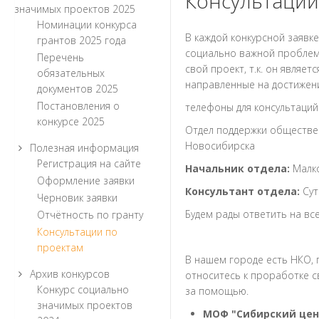
Консультации
значимых проектов 2025
Номинации конкурса
В каждой конкурсной заявк
грантов 2025 года
социально важной проблем
Перечень
свой проект, т.к. он явля
обязательных
направленные на достижени
документов 2025
Постановления о
телефоны для консультаций
конкурсе 2025
Отдел поддержки обществе
Новосибирска
Полезная информация
Регистрация на сайте
Начальник отдела:
Малко
Оформление заявки
Консультант отдела:
Сут
Черновик заявки
Будем рады ответить на вс
Отчётность по гранту
Консультации по
проектам
В нашем городе есть НКО,
Архив конкурсов
относитесь к проработке св
Конкурс социально
за помощью.
значимых проектов
МОФ "Сибирский цен