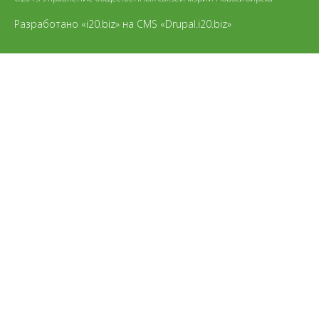
Разработано «i20.biz»
на
CMS «Drupal.i20.biz»