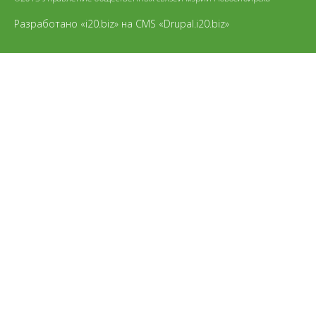
Разработано «i20.biz»
на
CMS «Drupal.i20.biz»