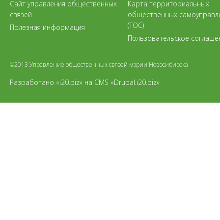
Сайт управления общественных
Карта территориальных
связей
общественных самоуправл
(ТОС)
Полезная информация
Пользовательское соглаше
©2013 Управление общественных связей мэрии Новосибирска
Разработано «i20.biz»
на
CMS «Drupal.i20.biz»