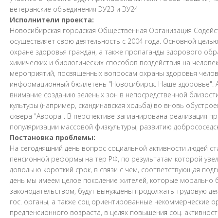
ветеранские объединения ЭУ23 и ЭУ24
Исполнители проекта:
Новосибирская городская Общественная Организация Содейст
осуществляет свою деятельность с 2004 года. Основной целью
охране здоровья граждан, а также пропаганды здорового обра
химических и биологических способов воздействия на челове
мероприятий, посвященных вопросам охраны здоровья человек
информационный бюллетень "Новосибирск. Наше здоровье". А
внимание созданию зеленых зон в непосредственной близост
культуры (например, скандинавская ходьба) во вновь обустро
сквера "Аврора". В перспективе запланирована реализация пр
популяризации массовой физкультуры, развитию добрососедс
Постановка проблемы:
На сегодняшний день вопрос социальной активности людей ст
пенсионной реформы на тер РФ, по результатам которой уве
довольно короткий срок, в связи с чем, соответствующая под
день мы имеем целое поколение жителей, которые морально б
законодательством, будут вынуждены продолжать трудовую де
гос. органы, а также соц ориентированные некоммерческие о
предпенсионного возраста, в целях повышения соц. активност