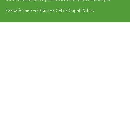
Разработано «i20.biz»
на
CMS «Drupal.i20.biz»