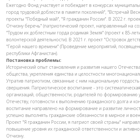
Ежегодно Фонд участвует и побеждает в конкурсах муниципальн
город трудовой доблести в памяти поколений", "Встречай Весну 
проекты "Победный май", "Я гражданин России". В 2022 г. про
Отчизну беречь" (патриотический проект, направленный на со
"Трудом их доблестным горда родимая Земля" (проект к 85-л
волонтерской деятельности). В 2021 г. проект "Островок детства
"Герой нашего времени" (Проведение мероприятий, посвящен
республики Афганистан).
Постановка проблемы:
Исторический опыт становления и развития нашего Отечеств
общества, укрепления единства и целостности многонационал
Утратив патриотизм, связанные с ним национальную гордость 
свершения. Патриотическое воспитание - это систематическая
организаций, общественности, родителей по формированию у 
Отечеству, готовности к выполнению гражданского долга и к
воспитание направлено на формирование и развитие личност
успешно выполнять гражданские обязанности в мирное и воен
Проект "Я гражданин России, я патриот своей страны" направ
повышение уровня их гражданской ответственности и активн
Отчизну.