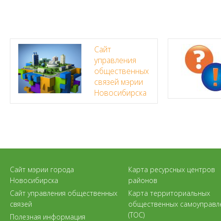
Сайт
управления
общественных
связей мэрии
Новосибирска
Сайт мэрии города
Карта ресурсных центров
Новосибирска
районов
Сайт управления общественных
Карта территориальных
связей
общественных самоуправл
(ТОС)
Полезная информация