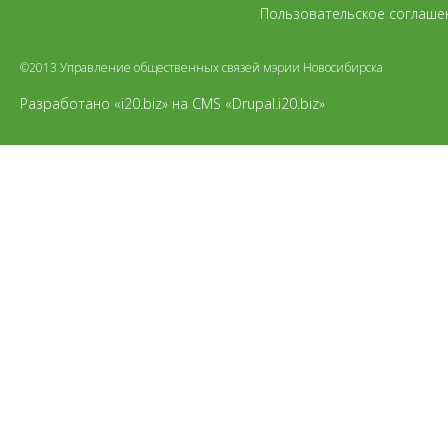
Пользовательское соглаше
©2013 Управление общественных связей мэрии Новосибирска
Разработано «i20.biz»
на
CMS «Drupal.i20.biz»