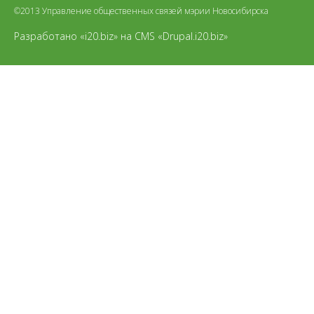
©2013 Управление общественных связей мэрии Новосибирска
Разработано «i20.biz»
на
CMS «Drupal.i20.biz»