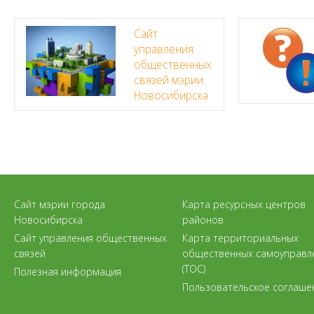
Сайт
управления
общественных
связей мэрии
Новосибирска
Сайт мэрии города
Карта ресурсных центров
Новосибирска
районов
Сайт управления общественных
Карта территориальных
связей
общественных самоуправл
(ТОС)
Полезная информация
Пользовательское соглаше