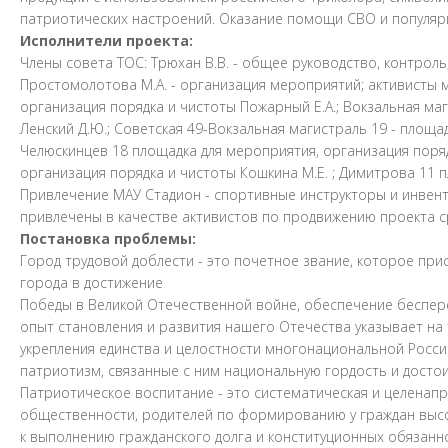
патриотических настроений. Оказание помощи СВО и популяр
Исполнители проекта:
Члены совета ТОС: Трюхан В.В. - общее руководство, контроль
Простомолотова М.А. - организация мероприятий; активисты м
организация порядка и чистоты Пожарный Е.А.; Вокзальная ма
Ленский Д.Ю.; Советская 49-Вокзальная магистраль 19 - площа
Челюскинцев 18 площадка для мероприятия, организация порядк
организация порядка и чистоты Кошкина М.Е. ; Димитрова 11 
Привлечение МАУ Стадион - спортивные инструкторы и инвен
привлечены в качестве активистов по продвижению проекта с
Постановка проблемы:
Город трудовой доблести - это почетное звание, которое пр
города в достижение
Победы в Великой Отечественной войне, обеспечение беспер
опыт становления и развития нашего Отечества указывает н
укрепления единства и целостности многонациональной Росси
патриотизм, связанные с ним национальную гордость и достои
Патриотическое воспитание - это систематическая и целенапр
общественности, родителей по формированию у граждан высок
к выполнению гражданского долга и конституционных обязанн