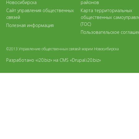
Новосибирска
районов
Сайт управления общественных
Карта территориальных
связей
общественных самоуправл
(ТОС)
Полезная информация
Пользовательское соглаше
©2013 Управление общественных связей мэрии Новосибирска
Разработано «i20.biz»
на
CMS «Drupal.i20.biz»