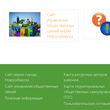
Сайт
управления
общественных
связей мэрии
Новосибирска
Сайт мэрии города
Карта ресурсных центров
Новосибирска
районов
Сайт управления общественных
Карта территориальных
связей
общественных самоуправл
(ТОС)
Полезная информация
Пользовательское соглаше