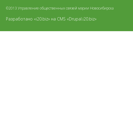
©2013 Управление общественных связей мэрии Новосибирска
Разработано «i20.biz»
на
CMS «Drupal.i20.biz»