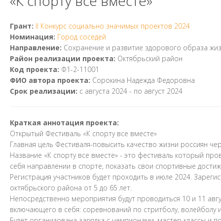
«К спорту все вместе»
Грант:
II Конкурс социально значимых проектов 2024
Номинация:
Город соседей
Направление:
Сохранение и развитие здорового образа жиз
Район реализации проекта:
Октябрьский район
Код проекта:
Ф1-2-11001
ФИО автора проекта:
Сорокина Надежда Федоровна
Срок реализации:
с
августа 2024
- по
август 2024
Краткая аннотация проекта:
Открытый Фестиваль «К спорту все вместе»
Главная цель Фестиваля-повысить качество жизни россиян че
Название «К спорту все вместе» - это фестиваль который пров
себя направлении в спорте, показать свои спортивные дости
Регистрация участников будет проходить в июле 2024. Зареги
октябрьского района от 5 до 65 лет.
Непосредственно мероприятия будут проводиться 10 и 11 авгу
включающего в себя: соревнований по стритболу, волейболу и
Будет организована зарядка с чемпионами, мастер классы и п