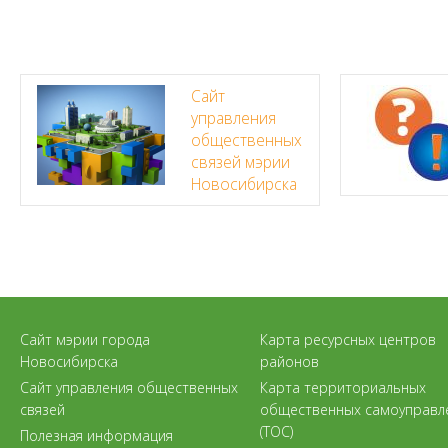
Сайт
управления
общественных
связей мэрии
Новосибирска
Сайт мэрии города
Карта ресурсных центров
Новосибирска
районов
Сайт управления общественных
Карта территориальных
связей
общественных самоуправл
(ТОС)
Полезная информация