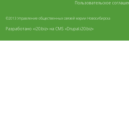
Пользовательское соглаше
©2013 Управление общественных связей мэрии Новосибирска
Разработано «i20.biz»
на
CMS «Drupal.i20.biz»