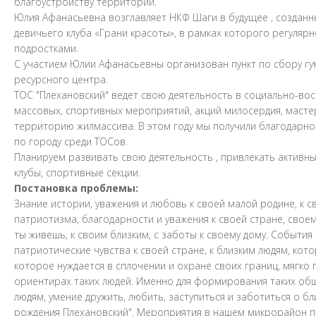
благоустройству территории.
Юлия Афанасьевна возглавляет НКФ Шаги в будущее , созданн
девичьего клуба «Грани красоты», в рамках которого регуляр
подростками.
С участием Юлии Афанасьевны организован пункт по сбору г
ресурсного центра.
ТОС "Плехановский" ведет свою деятельность в социально-во
массовых, спортивных мероприятий, акций милосердия, мастер
территорию жилмассива. В этом году мы получили благодарнос
по городу среди ТОСов.
Планируем развивать свою деятельность , привлекать активн
клубы, спортивные секции.
Постановка проблемы:
Знание истории, уважения и любовь к своей малой родине, к 
патриотизма, благодарности и уважения к своей стране, своем
ты живешь, к своим близким, с заботы к своему дому. События
патриотические чувства к своей стране, к близким людям, ко
которое нуждается в сплочении и охране своих границ, мягко
ориентирах таких людей. Именно для формирования таких общ
людям, умение дружить, любить, заступиться и заботиться о 
рождения Плехановский". Мероприятия в нашем микрорайон 