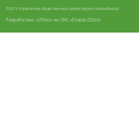
©2013 Управление общественных связей мэрии Новосибирска
Разработано «i20.biz»
на
CMS «Drupal.i20.biz»