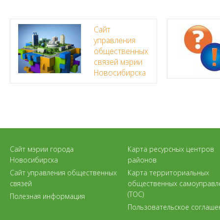
Сайт
управления
общественных
связей мэрии
Новосибирска
Сайт мэрии города
Карта ресурсных центров
Новосибирска
районов
Сайт управления общественных
Карта территориальных
связей
общественных самоуправл
(ТОС)
Полезная информация
Пользовательское соглаше