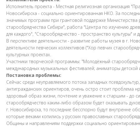
Исполнитель проекта - Местная религиозная организация "Пр
Новосибирска - социально ориентированная НКО. За последни
значимых программ при грантовой поддержке Министерства ре
старообрядчества Сибири", работа "Центра по изучению древ
для каждого", "Старообрядчество - пространство культуры" и д
В перспективе деятельности - развитие работы музея в г. Нов
деятельности певческих коллективов ("Хор певчих старообряд
культурных проектах.
Участники творческой программы: "Молодёжный старообрядче
международных музыкальных фестивалей; аниматоры детской
Постановка проблемы:
Сейчас среди неуправляемого потока западных псевдокультур
антигражданских ориентиров, очень остро стоит проблема нр
здоровый образ жизни, почтение и уважение к старшим - до с
старообрядчество каким-либо образом будет оказывать духовн
г. Новосибирска, то последние бесспорно будут внутренне об
которые веками копились у русских православных старообряд
Общины и направлениям поддержки социально ориентированны