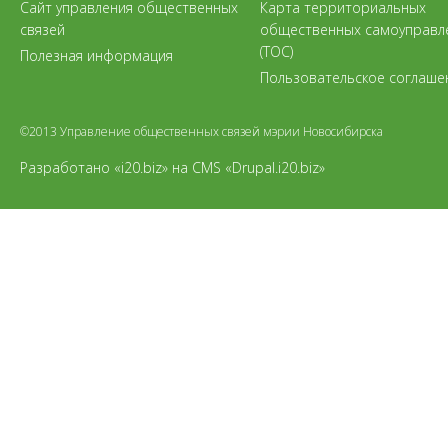
Сайт управления общественных
Карта территориальных
связей
общественных самоуправл
(ТОС)
Полезная информация
Пользовательское соглаше
©2013 Управление общественных связей мэрии Новосибирска
Разработано «i20.biz»
на
CMS «Drupal.i20.biz»