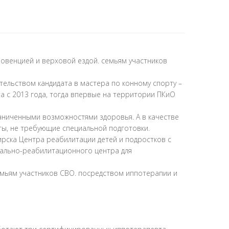
овенцией и верховой ездой. семьям участников
ельством кандидата в мастера по конному спорту –
а с 2013 года, тогда впервые на территории ПКиО
раниченными возможностями здоровья. А в качестве
ы, не требующие специальной подготовки.
рска Центра реабилитации детей и подростков с
иально-реабилитационного центра для
емьям участников СВО. посредством иппотерапии и