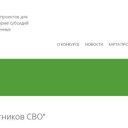
 проектов для
орме субсидий
енных
О КОНКУРСЕ
НОВОСТИ
КАРТА ПР
тников СВО"