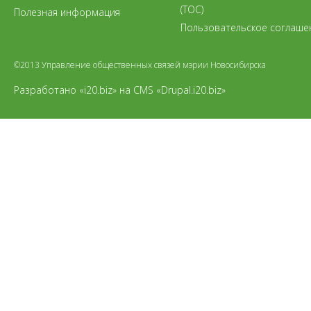
(ТОС)
Полезная информация
Пользовательское соглаше
©2013 Управление общественных связей мэрии Новосибирска
Разработано «i20.biz»
на
CMS «Drupal.i20.biz»