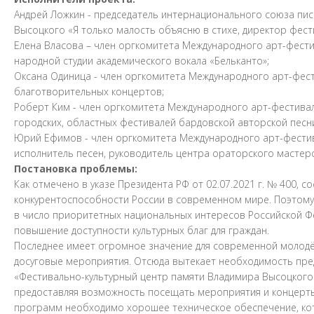
Андрей Ложкин - председатель интернационального союза пи
Высоцкого «Я только малость объясню в стихе, директор фест
Елена Власова – член оргкомитета Международного арт-фестив
народной студии академического вокала «Бельканто»;
Оксана Одиница - член оргкомитета Международного арт-фест
благотворительных концертов;
Роберт Ким - член оргкомитета Международного арт-фестивал
городских, областных фестивалей бардовской авторской песн
Юрий Ефимов - член оргкомитета Международного арт-фестива
исполнитель песен, руководитель центра ораторского мастерс
Постановка проблемы:
Как отмечено в указе Президента РФ от 02.07.2021 г. № 400, 
конкурентоспособности России в современном мире. Поэтому 
в число приоритетных национальных интересов Российской Фе
повышение доступности культурных благ для граждан.
Последнее имеет огромное значение для современной молодё
досуговые мероприятия. Отсюда вытекает необходимость пре
«Фестивально-культурный центр памяти Владимира Высоцкого 
предоставляя возможность посещать мероприятия и концерты
программ необходимо хорошее техническое обеспечение, кот