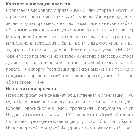
Краткая аннотация проекта:
Пропаганде здорового образа жизни и идей спорта в России с
стране успешно прошли зимняя Олимпиада, Универсиада, миро
делается для спортсменов высокого класса, но не нужно забы
обычными мальчишками и девчонками, которых кто-то заинте
Микрорайон Стрижи является одной из отдаленных территорий
микрорайона тоже должны быть пропитаны духом спорта и ве
«Здоровье Стрижей – здоровье России», реализуемого НРОО «
жизни через привлечение жителей к участию в массовых спо
Для достижения этой цели «Спортивный клуб «Стрижи»» разр
поколения к спорту. Реализация проекта намечена на период с
секциям «Спортивного клуба «Стрижи»» присоединится больше
образ своей жизни.
Исполнители проекта:
Новосибирская региональная общественная организация (НРОО
года. Основными целямиорганизации является развитие идей 
городе Новосибирске в целом; пропаганда и популяризация с
На данный момент в рамках НРОО «Спортивный клуб «Стрижи»
Сыщикова, президента Федерации ушу Новосибирской области) 
Новосибирской городской Федерации каратэ-кекусинкай). Тре