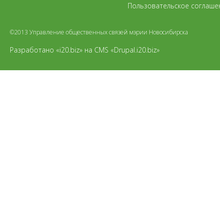
Пользовательское соглаше
©2013 Управление общественных связей мэрии Новосибирска
Разработано «i20.biz»
на
CMS «Drupal.i20.biz»