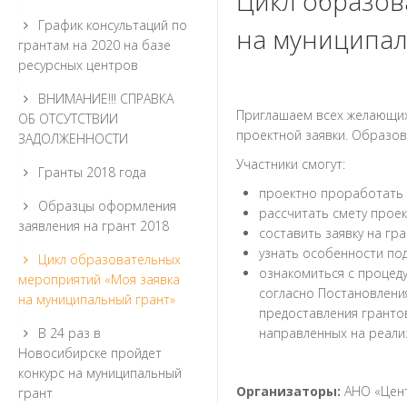
Цикл образов
График консультаций по
на муниципал
грантам на 2020 на базе
ресурсных центров
ВНИМАНИЕ!!! СПРАВКА
Приглашаем всех желающих
ОБ ОТСУТСТВИИ
проектной заявки. Образо
ЗАДОЛЖЕННОСТИ
Участники смогут:
Гранты 2018 года
проектно проработать 
Образцы оформления
рассчитать смету проек
заявления на грант 2018
составить заявку на гра
узнать особенности по
Цикл образовательных
ознакомиться с процеду
мероприятий «Моя заявка
согласно Постановления
на муниципальный грант»
предоставления гранто
В 24 раз в
направленных на реали
Новосибирске пройдет
конкурс на муниципальный
Организаторы:
АНО «Цен
грант