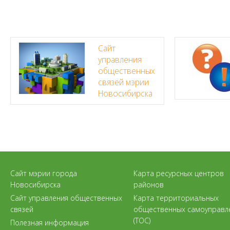
Сайт
управления
общественных
связей мэрии
Новосибирска
Сайт мэрии города
Карта ресурсных центров
Новосибирска
районов
Сайт управления общественных
Карта территориальных
связей
общественных самоуправл
(ТОС)
Полезная информация