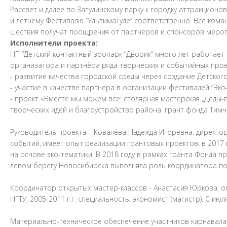
Рассвет и далее по Затулинскому парку к городку аттракционо
и летнему Фестивалю “УльтимаТуле“ соответственно. Все ком
шествия получат поощрения от партнёров и спонсоров меро
Исполнители проекта:
НП “Детский контактный зоопарк “Дворик“ много лет работает
организатора и партнёра ряда творческих и событийных прое
- развитие качества городской среды через создание Детског
- участие в качестве партнёра в организации фестивалей “Эко-д
- проект «Вместе мы можем все: столярная мастерская „Деды-
творческих идей и благоустройство района: грант фонда Тимче
Руководитель проекта – Ковалёва Надежда Игоревна, директор
событий, имеет опыт реализации грантовых проектов: в 2017 
на основе эко-тематики. В 2018 году в рамках гранта Фонда п
левом берегу Новосибирска выполняла роль координатора по
Координатор открытых мастер-классов - Анастасия Юркова, 
НГТУ, 2005-2011 г.г. специальность: экономист (магистр). C 
Материально-техническое обеспечение участников карнавала 