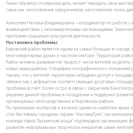
Также обучился столярному делу, желает передать свое масте
такие как: изготовление скворечников, изготовление полок дл
Алексеева Наталья Владимировна – координатор по работе с 
взаимодействию с некоммерческими организациями. Закончила
программ социально-культурной деятельности.
Постановка проблемы:
Кировский район является одним из самых больших в городе,
многоквартирных домах и частном секторе. Территория район
Район активно развивается: прирост числа жителей за десять 
новых микрорайона. Специфика географического положения р
такова, что у жителей территории затруднён доступ к площа
связано как с дефицитом соответствующих досуговых площадок
проблема встаёт более остро в связи с закрытием Кинотеатра
решение данной проблемы в поощрении и поддержке развития
организуемых непосредственно в Кировском районе.
По признанию экспертов и жителей одним из наиболее ярких
стал Фестиваль городских окраин “УльтимаТуле”, организованны
команда парка “Бугринская роща” подтвердила организацию фе
развития неформальных творческих инициатив самих жителей