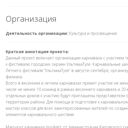
Организация
Деятельность организации:
Культура и просвещение
Краткая аннотация проекта:
Данный проект включает организацию карнавала с участием т
к фестивалю городских окраин УльтимаТуле. Карнавальные шес
Летнего фестиваля “УльтимаТуле“ в августе-сентябре, организ
филиала.
Всего в весеннем и летнем карнавалах примет участие не ме
числе не менее 10 команд в рамках весеннего карнавала и 20
отдельных домов к участию будут приглашены представители 
территории района. Для помощи в подготовке к карнавально
мастер-классов для всех заинтересованных жителей по создани
элементов карнавального шествия.
Маршрут карнавала пройдёт от Администрации Кировского рай