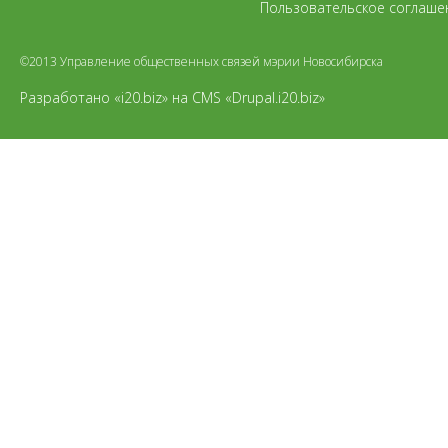
Пользовательское соглаше
©2013 Управление общественных связей мэрии Новосибирска
Разработано «i20.biz»
на
CMS «Drupal.i20.biz»