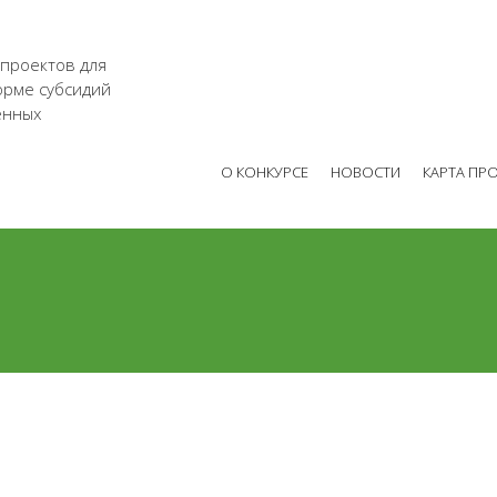
 проектов для
орме субсидий
енных
О КОНКУРСЕ
НОВОСТИ
КАРТА ПР