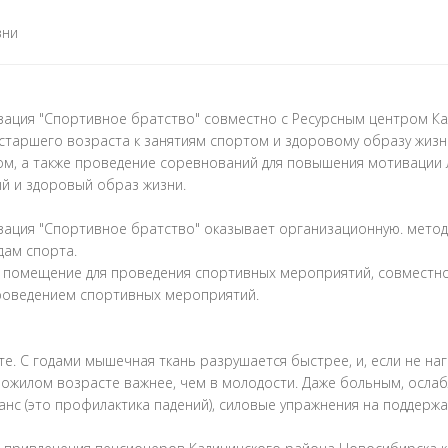
зни
ия "Спортивное братство" совместно с Ресурсным центром Калини
таршего возраста к занятиям спортом и здоровому образу жизни
ом, а также проведение соревнований для повышения мотивации 
й и здоровый образ жизни.
ация "Спортивное братство" оказывает организационную. метод
дам спорта.
т помещение для проведения спортивных мероприятий, совместно
 проведением спортивных мероприятий.
. С годами мышечная ткань разрушается быстрее, и, если не на
пожилом возрасте важнее, чем в молодости. Даже больным, осл
ланс (это профилактика падений), силовые упражнения на поддер