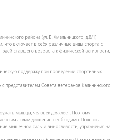
нского района (ул. Б. Хмельницкого, д.8/1)
, что включает в себя различные виды спорта с
людей старшего возраста к физической активности,
ическую поддержку при проведении спортивных
 с представителем Совета ветеранов Калининского
гружать мышцы, человек дряхлеет. Поэтому
абленным людям движение необходимо. Полезны
жание мышечной силы и выносливости, упражнения на