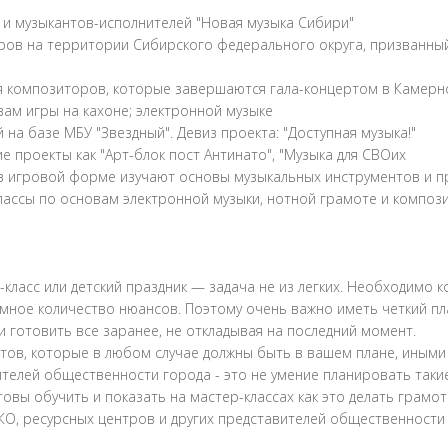
и музыкантов-исполнителей "Новая музыка Сибири"
ов на территории Сибирского федерального округа, призванный
ля композиторов, которые завершаются гала-концертом в Камерн
вам игры на кахоне; электронной музыке
на базе МБУ "Звездный". Девиз проекта: "Доступная музыка!"
е проекты как "Арт-блок пост Антинато", "Музыка для СВОих
в игровой форме изучают основы музыкальных инструментов и пр
ассы по основам электронной музыки, нотной грамоте и компози
-класс или детский праздник — задача не из легких. Необходим
ное количество нюансов. Поэтому очень важно иметь четкий пла
и готовить все заранее, не откладывая на последний момент.
ктов, которые в любом случае должны быть в вашем плане, иными
елей общественности города - это не умение планировать такие
овы обучить и показать на мастер-классах как это делать грамот
О, ресурсных центров и других представителей общественности 