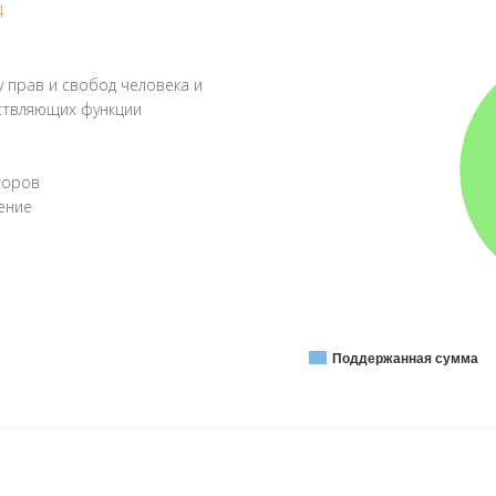
4
 прав и свобод человека и
ествляющих функции
торов
ение
Поддержанная сумма