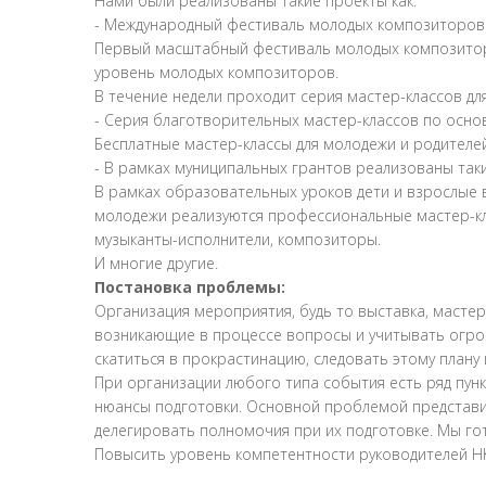
Нами были реализованы такие проекты как:
- Международный фестиваль молодых композиторов 
Первый масштабный фестиваль молодых композитор
уровень молодых композиторов.
В течение недели проходит серия мастер-классов д
- Серия благотворительных мастер-классов по осно
Бесплатные мастер-классы для молодежи и родителей 
- В рамках муниципальных грантов реализованы таки
В рамках образовательных уроков дети и взрослые 
молодежи реализуются профессиональные мастер-кл
музыканты-исполнители, композиторы.
И многие другие.
Постановка проблемы:
Организация мероприятия, будь то выставка, мастер
возникающие в процессе вопросы и учитывать огром
скатиться в прокрастинацию, следовать этому плану 
При организации любого типа события есть ряд пун
нюансы подготовки. Основной проблемой представит
делегировать полномочия при их подготовке. Мы гот
Повысить уровень компетентности руководителей НК