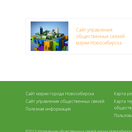
Сайт управления
общественных связей
мэрии Новосибирска
Сайт мэрии города Новосибирска
Карта р
Сайт управления общественных связей
Карта т
обществ
Полезная информация
Пользов
©2013 Управление общественных связей мэрии Новосибирск