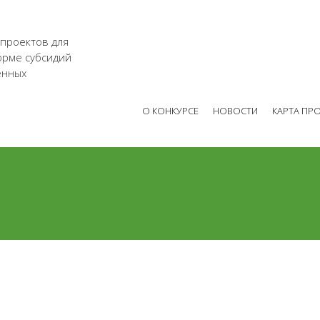
 проектов для
орме субсидий
енных
О КОНКУРСЕ
НОВОСТИ
КАРТА ПР