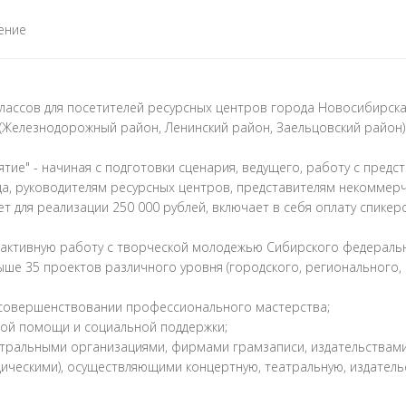
ение
классов для посетителей ресурсных центров города Новосибирска
(Железнодорожный район, Ленинский район, Заельцовский район)
ие" - начиная с подготовки сценария, ведущего, работу с предс
а, руководителям ресурсных центров, представителям некоммерч
т для реализации 250 000 рублей, включает в себя оплату спикеро
ктивную работу с творческой молодежью Сибирского федеральног
ше 35 проектов различного уровня (городского, регионального, 
 совершенствовании профессионального мастерства;
ной помощи и социальной поддержки;
атральными организациями, фирмами грамзаписи, издательствам
ическими), осуществляющими концертную, театральную, издатель