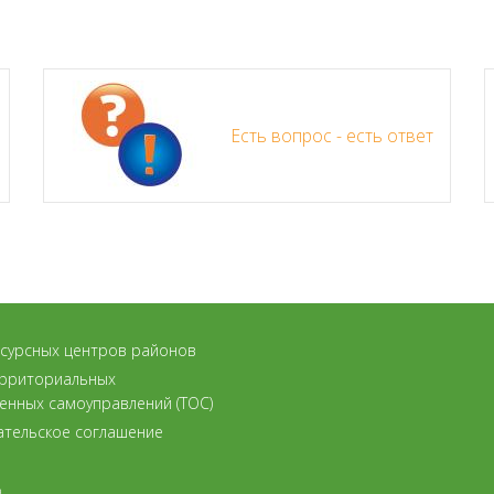
Есть вопрос - есть ответ
есурсных центров районов
ерриториальных
енных самоуправлений (ТОС)
ательское соглашение
а