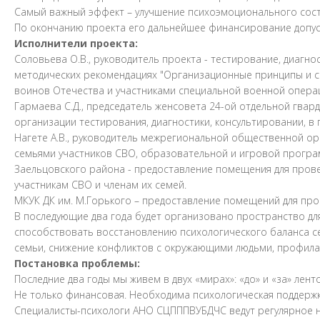
Самый важный эффект – улучшение психоэмоционального сост
По окончанию проекта его дальнейшее финансирование допуст
Исполнители проекта:
Соловьева О.В., руководитель проекта - тестирование, диагно
методических рекомендациях "Организационные принципы и с
воинов Отечества и участниками специальной военной операции
Гармаева С.Д., председатель женсовета 24-ой отдельной гва
организации тестирования, диагностики, консультировании, 
Нагете А.В., руководитель межрегиональной общественной ор
семьями участников СВО, образовательной и игровой програм
Заельцовского района - предоставление помещения для прове
участникам СВО и членам их семей.
МКУК ДК им. М.Горького – предоставление помещений для пров
В последующие два года будет организовано пространство дл
способствовать восстановлению психологического баланса 
семьи, снижение конфликтов с окружающими людьми, профилак
Постановка проблемы:
Последние два годы мы живем в двух «мирах»: «до» и «за» лент
Не только финансовая. Необходима психологическая поддержк
Специалисты-психологи АНО СЦПППВУБДЧС ведут регулярное наб