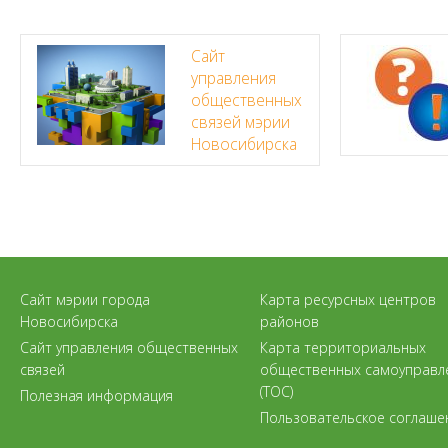
Сайт
управления
общественных
связей мэрии
Новосибирска
Сайт мэрии города
Карта ресурсных центров
Новосибирска
районов
Сайт управления общественных
Карта территориальных
связей
общественных самоуправл
(ТОС)
Полезная информация
Пользовательское соглаше