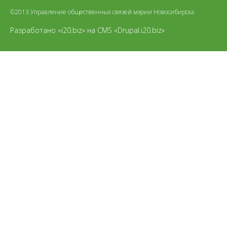
©2013 Управление общественных связей мэрии Новосибирска
Разработано «i20.biz»
на
CMS «Drupal.i20.biz»