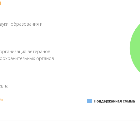
4
науки, образования и
организация ветеранов
авоохранительных органов
евна
й»
Поддержанная сумма