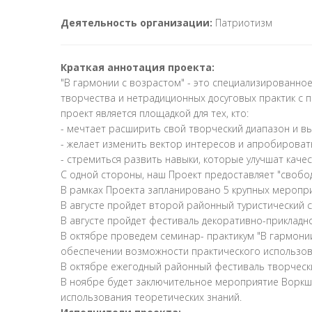
Деятельность организации:
Патриотизм
Краткая аннотация проекта:
"В гармонии с возрастом" - это специализированно
творчества и нетрадиционных досуговых практик с
проект является площадкой для тех, кто:
- мечтает расширить свой творческий диапазон и в
- желает изменить вектор интересов и апробирова
- стремиться развить навыки, которые улучшат каче
С одной стороны, наш Проект предоставляет "свобод
В рамках Проекта запланировано 5 крупных меропри
В августе пройдет второй районный туристический с
В августе пройдет фестиваль декоративно-прикладн
В октябре проведем семинар- практикум "В гармони
обеспечении возможности практического использов
В октябре ежегодный районный фестиваль творчески
В ноябре будет заключительное мероприятие Воркшо
использования теоретических знаний.