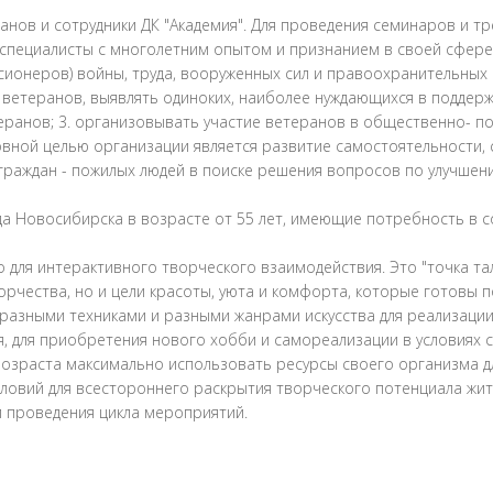
нов и сотрудники ДК "Академия". Для проведения семинаров и тр
пециалисты с многолетним опытом и признанием в своей сфере 
ионеров) войны, труда, вооруженных сил и правоохранительных 
ёт ветеранов, выявлять одиноких, наиболее нуждающихся в поддер
анов; 3. организовывать участие ветеранов в общественно- по
вной целью организации является развитие самостоятельности, 
аждан - пожилых людей в поиске решения вопросов по улучшени
да Новосибирска в возрасте от 55 лет, имеющие потребность в 
о для интерактивного творческого взаимодействия. Это "точка т
орчества, но и цели красоты, уюта и комфорта, которые готовы 
 разными техниками и разными жанрами искусства для реализации
я, для приобретения нового хобби и самореализации в условиях
озраста максимально использовать ресурсы своего организма дл
 условий для всестороннего раскрытия творческого потенциала ж
 проведения цикла мероприятий.