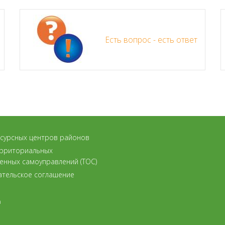
Есть вопрос - есть ответ
есурсных центров районов
ерриториальных
енных самоуправлений (ТОС)
ательское соглашение
а