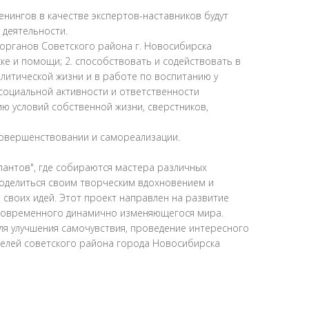
енингов в качестве экспертов-наставников будут
деятельности.
органов Советского района г. Новосибирска
жке и помощи; 2. способствовать и содействовать в
литической жизни и в работе по воспитанию у
социальной активности и ответственности
ю условий собственной жизни, сверстников,
совершенствовании и самореализации.
алантов", где собираются мастера различных
поделиться своим творческим вдохновением и
 своих идей. Этот проект направлен на развитие
 современного динамично изменяющегося мира.
я улучшения самочувствия, проведение интересного
ителей советского района города Новосибирска