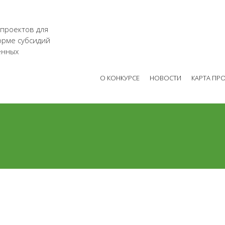
 проектов для
орме субсидий
енных
О КОНКУРСЕ
НОВОСТИ
КАРТА ПР