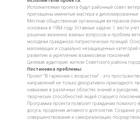
Исполнители проекта:
Исполнителями проекта будут районный совет ветера
приглашены именитые мастера и дипломированные с
Местная общественная организация ветеранов (пенс
основана в 1984 году. Уставные задачи: 1. вести уч
решении жизненно важных вопросов и проблем ветер
молодёжи гражданско-патриотических позиций. Осно
малоимущих и социально незащищенных категорий гр
развитию и укреплению взаимосвязи поколений.
Целевая аудитория: жители Советского района горо
Постановка проблемы:
Проект "В гармонии с возрастом" - это пространств
направлений не только декоративно-прикладного тв
навыками в различных областях знаний и рукоделия,
творческих способностей людей старшего поколени
Программа проекта позволит гражданам пожилого в
досуга, продления активного долголетия. Создание
совершенствования и самореализации, посредством