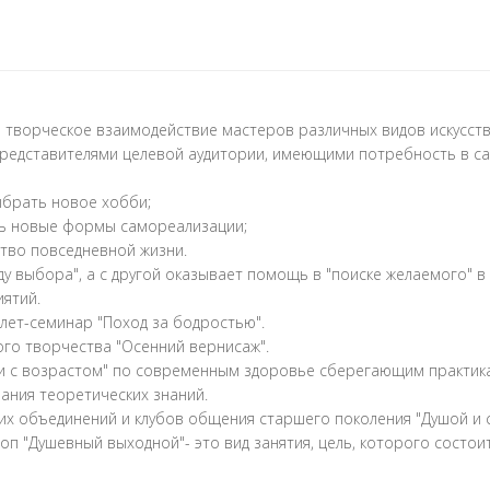
е творческое взаимодействие мастеров различных видов искусст
 представителями целевой аудитории, имеющими потребность в 
ыбрать новое хобби;
ть новые формы самореализации;
ство повседневной жизни.
у выбора", а с другой оказывает помощь в "поиске желаемого" в 
ятий.
лет-семинар "Поход за бодростью".
ого творчества "Осенний вернисаж".
и с возрастом" по современным здоровье сберегающим практикам 
ания теоретических знаний.
х объединений и клубов общения старшего поколения "Душой и 
п "Душевный выходной"- это вид занятия, цель, которого состо