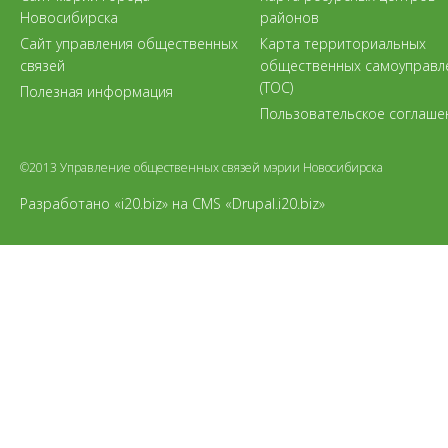
Новосибирска
районов
Сайт управления общественных
Карта территориальных
связей
общественных самоуправл
(ТОС)
Полезная информация
Пользовательское соглаше
©2013 Управление общественных связей мэрии Новосибирска
Разработано «i20.biz»
на
CMS «Drupal.i20.biz»