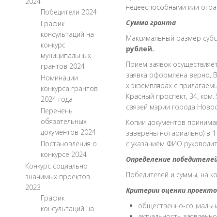
2024
недееспособными или огра
Победители 2024
Сумма гранта
График
консультаций на
Максимальный размер субси
конкурс
рублей.
муниципальных
Прием заявок осуществляе
грантов 2024
заявка оформлена верно, В
Номинации
х экземплярах с прилагаемы
конкурса грантов
Красный проспект, 34, ком
2024 года
связей мэрии города Новос
Перечень
обязательных
Копии документов принимаю
документов 2024
заверены нотариально) в 1
Постановления о
с указанием ФИО руководит
конкурсе 2024
Определение победителе
Конкурс социально
Победителей и суммы, на к
значимых проектов
2023
Критерии оценки проекто
График
общественно-социальна
консультаций на
актуальность заявленн