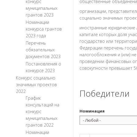
конкурс
общественные объединения
муниципальных
организации, представител
грантов 2023
социально значимых проекто
Номинации
иностранные юридические л
конкурса грантов
капитале которых доля уча
2023 года
государство или территор
Перечень
Федерации перечень госуд
обязательных
налогообложения и (или) 
документов 2023
проведении финансовых оп
Постановления о
совокупности превышает 50
конкурсе 2023
Конкурс социально
значимых проектов
Победители
2022
График
консультаций на
Номинация
конкурс
муниципальных
грантов 2022
Номинации