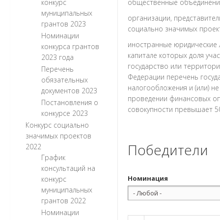
конкурс
общественные объединения
муниципальных
организации, представител
грантов 2023
социально значимых проекто
Номинации
иностранные юридические л
конкурса грантов
капитале которых доля уча
2023 года
государство или территор
Перечень
Федерации перечень госуд
обязательных
налогообложения и (или) 
документов 2023
проведении финансовых оп
Постановления о
совокупности превышает 50
конкурсе 2023
Конкурс социально
значимых проектов
Победители
2022
График
консультаций на
Номинация
конкурс
муниципальных
грантов 2022
Номинации