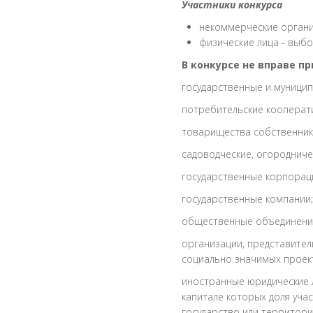
Участники конкурса
некоммерческие орган
физические лица - выбо
В конкурсе не вправе п
государственные и муницип
потребительские кооперат
товарищества собственник
садоводческие, огородниче
государственные корпорац
государственные компании;
общественные объединения
организации, представител
социально значимых проекто
иностранные юридические л
капитале которых доля уча
государство или территор