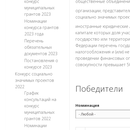
конкурс
общественные объединения
муниципальных
организации, представител
грантов 2023
социально значимых проекто
Номинации
иностранные юридические л
конкурса грантов
капитале которых доля уча
2023 года
государство или территор
Перечень
Федерации перечень госуд
обязательных
налогообложения и (или) 
документов 2023
проведении финансовых оп
Постановления о
совокупности превышает 50
конкурсе 2023
Конкурс социально
значимых проектов
Победители
2022
График
консультаций на
Номинация
конкурс
муниципальных
грантов 2022
Номинации