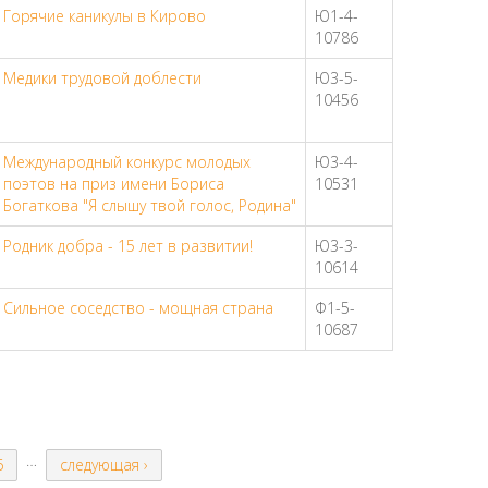
Горячие каникулы в Кирово
Ю1-4-
10786
Медики трудовой доблести
Ю3-5-
10456
Международный конкурс молодых
Ю3-4-
поэтов на приз имени Бориса
10531
Богаткова "Я слышу твой голос, Родина"
Родник добра - 15 лет в развитии!
Ю3-3-
10614
Сильное соседство - мощная страна
Ф1-5-
10687
…
6
следующая ›