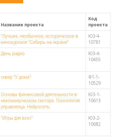
Код
Название проекта
проекта
"Лучшее, необычное, историческое в
Ю3-4-
киножурнале "Сибирь на экране"
10781
День радио
Ю3-4-
10455
сквер "У дома"
Ф1-1-
10529
Основы финансовой деятельности в
Ю3-1-
некоммерческом секторе. Психология
10613
управленца. Нейросеть.
"Игры для всех"
Ю3-2-
10682