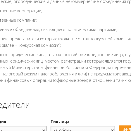
еские, огороднические и дачные некоммерческие объединения г
твенные корпорации;
твенные компании;
енные объединения, являющиеся политическими партиями;
ции, представители которых входят в состав конкурсной комисс
 (далее – конкурсная комиссия);
ные юридические лица, а также российские юридические лица, в у
ных юридических лиц, местом регистрации которых является гос
аемый Министерством финансов Российской Федерации перечень 
 налоговый режим налогообложения и (или) не предусматривающ
ии финансовых операций (офшорные зоны) в отношении таких юр
едители
ция
Тип лица
ФИЛ