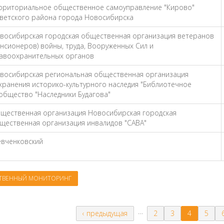
рриториальное общественное самоуправление "Кирово"
ветского района города Новосибирска
восибирская городская общественная организация ветеранов
енсионеров) войны, труда, Вооруженных Сил и
авоохранительных органов
восибирская региональная общественная организация
хранения историко-культурного наследия "Библиотечное
общество "Наследники Будагова"
щественная организация Новосибирская городская
щественная организация инвалидов "САВА"
вченковский
ТВЕННЫЙ МОНИТОРИНГ
…
‹ предыдущая
2
3
4
5