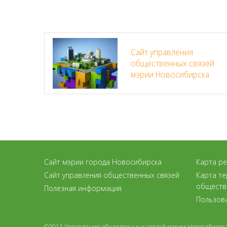
Сайт управления
общественных связей
мэрии Новосибирска
Сайт мэрии города Новосибирска
Карта р
Сайт управления общественных связей
Карта т
обществ
Полезная информация
Пользов
©2013 Управление общественных связей мэрии Новосибирск