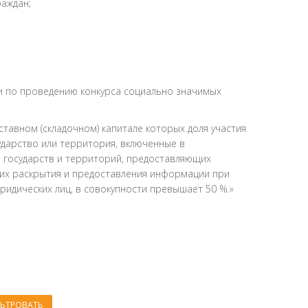
раждан;
ии по проведению конкурса социально значимых
ставном (складочном) капитале которых доля участия
ударство или территория, включенные в
государств и территорий, предоставляющих
их раскрытия и предоставления информации при
идических лиц, в совокупности превышает 50 %.»
ЬТРОВАТЬ