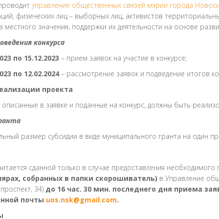
 проводит
управление общественных связей мэрии города Новос
ций, физических лиц – выборных лиц, активистов территориаль
 местного значения, поддержки их деятельности на основе разв
роведения конкурса
2023 по 15.12.2023
– прием заявок на участие в конкурсе;
2023 по 12.02.2024
– рассмотрение заявок и подведение итогов ко
реализации проекта
 описанные в заявке и поданные на конкурс, должны быть реализ
ранта
ьный размер субсидии в виде муниципального гранта на один пр
читается сданной только в случае предоставления необходимого
ярах, собранных в папки скорошиватель)
в Управление общ
проспект, 34)
до 16 час. 30 мин. последнего дня приема зая
онной почты
uos.nsk@gmail.com
.
ы