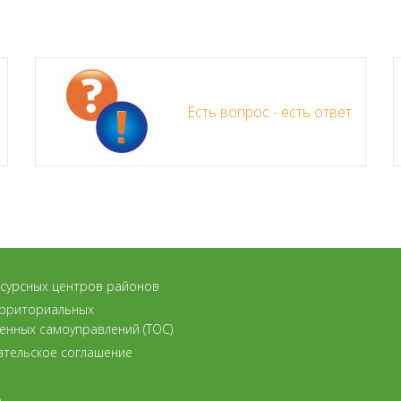
Есть вопрос - есть ответ
есурсных центров районов
ерриториальных
енных самоуправлений (ТОС)
ательское соглашение
а