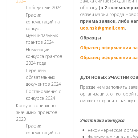
2024
Заявка считается сданной 
Победители 2024
образцу
(в 2 экземпляра
связей мэрии города Новоси
График
приема заявок, либо на
консультаций на
uos.nsk@gmail.com
.
конкурс
муниципальных
Образцы
грантов 2024
Образец оформления за
Номинации
конкурса грантов
Образец оформления за
2024 года
Перечень
обязательных
ДЛЯ НОВЫХ УЧАСТНИКОВ
документов 2024
Прежде чем заполнять заяв
Постановления о
организацию, от которой п
конкурсе 2024
сможет сохранить заявку на
Конкурс социально
значимых проектов
2023
Участники конкурса
График
некоммерческие орган
консультаций на
физические лица - выбо